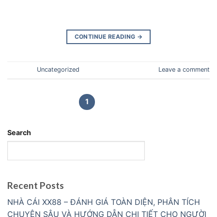
nhiên, để tăng khả năng thắng và tối ưu hóa lợi nhuận,
bạn cần có chiến lược cá cược hợp lý […]
CONTINUE READING
→
Posted in
Uncategorized
Leave a comment
1
2
Search
SEARCH
Recent Posts
NHÀ CÁI XX88 – ĐÁNH GIÁ TOÀN DIỆN, PHÂN TÍCH
CHUYÊN SÂU VÀ HƯỚNG DẪN CHI TIẾT CHO NGƯỜI