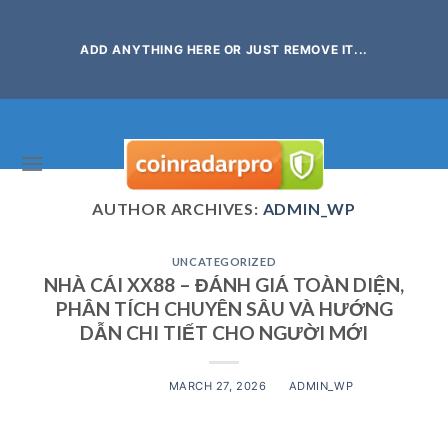
Skip
to
ADD ANYTHING HERE OR JUST REMOVE IT...
content
AUTHOR ARCHIVES:
ADMIN_WP
UNCATEGORIZED
NHÀ CÁI XX88 – ĐÁNH GIÁ TOÀN DIỆN,
PHÂN TÍCH CHUYÊN SÂU VÀ HƯỚNG
DẪN CHI TIẾT CHO NGƯỜI MỚI
POSTED ON
MARCH 27, 2026
BY
ADMIN_WP