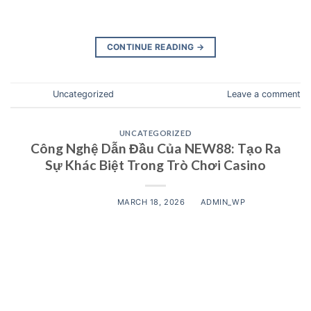
dùng cập nhật nhanh và hiểu rõ thế giới công nghệ.
CONTINUE READING
→
Posted in
Uncategorized
Leave a comment
UNCATEGORIZED
Công Nghệ Dẫn Đầu Của NEW88: Tạo Ra
Sự Khác Biệt Trong Trò Chơi Casino
POSTED ON
MARCH 18, 2026
BY
ADMIN_WP
Khám phá các công nghệ tiên tiến giúp NEW88 mang
lại trải nghiệm cá cược trực tuyến vượt trội. Giới Thiệu
Về NEW88 NEW88 là một nhà cái hàng đầu trong
ngành công nghiệp cá cược trực tuyến, nổi bật trong