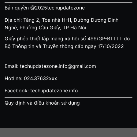
Bản quyền @2025techupdatezone
Địa chỉ: Tầng 2, Tòa nhà HH1, Đường Dương Đình
Nghệ, Phường Cầu Giấy, TP Hà Nội
Giấy phép thiết lập mạng xã hội số 499/GP-BTTTT do
Bộ Thông tin và Truyền thông cấp ngày 17/10/2022
Email:
techupdatezone.info@gmail.com
Hotline: 024.37632xxx
Facebook: techupdatezone.info
Quy định và điều khoản sử dụng