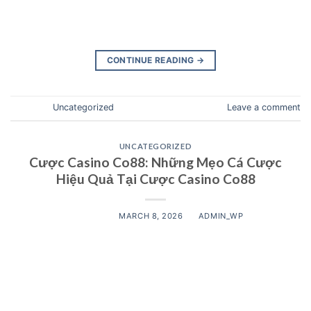
casino trực tuyến lựa chọn cm88 chính là các chương
trình khuyến mãi […]
CONTINUE READING
→
Posted in
Uncategorized
Leave a comment
UNCATEGORIZED
Cược Casino Co88: Những Mẹo Cá Cược
Hiệu Quả Tại Cược Casino Co88
POSTED ON
MARCH 8, 2026
BY
ADMIN_WP
Cược Casino Co88 là một nền tảng cá cược trực tuyến
hấp dẫn, nơi người chơi có thể tham gia vào nhiều trò
chơi casino thú vị với cơ hội chiến thắng lớn. Tuy