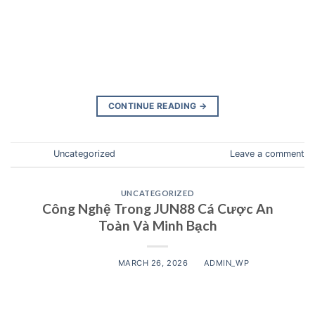
Tổng quan về nhà cái XX88 Trong những năm gần đây,
sự bùng nổ của công nghệ số đã kéo theo sự phát
triển mạnh mẽ của lĩnh vực cá cược trực tuyến. Người
chơi ngày nay có thể dễ dàng tiếp cận hàng loạt nền
tảng khác nhau chỉ với một thiết bị có […]
CONTINUE READING
→
Posted in
Uncategorized
Leave a comment
UNCATEGORIZED
Công Nghệ Trong JUN88 Cá Cược An
Toàn Và Minh Bạch
POSTED ON
MARCH 26, 2026
BY
ADMIN_WP
Tìm hiểu cách JUN88 ứng dụng blockchain để đảm