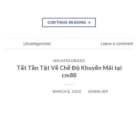
Và Dịch Vụ Cá Cược Đỉnh Cao Giới Thiệu Về Co88
Trong thế giới cá cược trực […]
CONTINUE READING
→
Posted in
Uncategorized
Leave a comment
UNCATEGORIZED
Tất Tần Tật Về Chế Độ Khuyến Mãi tại
cm88
POSTED ON
MARCH 8, 2026
BY
ADMIN_WP
Khám phá các chương trình khuyến mãi hấp dẫn tại
cm88, từ bonus đến các giải thưởng đặc biệt cho
người chơi casino. Tất Tần Tật Về Chế Độ Khuyến Mãi
tại cm88 Một trong những lý do khiến nhiều người chơi