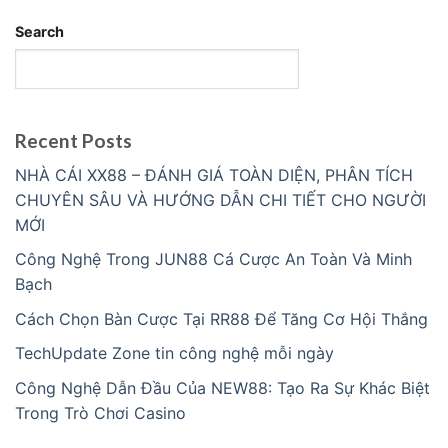
Search
SEARCH
Recent Posts
NHÀ CÁI XX88 – ĐÁNH GIÁ TOÀN DIỆN, PHÂN TÍCH
CHUYÊN SÂU VÀ HƯỚNG DẪN CHI TIẾT CHO NGƯỜI
MỚI
Công Nghệ Trong JUN88 Cá Cược An Toàn Và Minh
Bạch
Cách Chọn Bàn Cược Tại RR88 Để Tăng Cơ Hội Thắng
TechUpdate Zone tin công nghệ mỗi ngày
Công Nghệ Dẫn Đầu Của NEW88: Tạo Ra Sự Khác Biệt
Trong Trò Chơi Casino