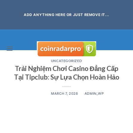
Skip
to
ADD ANYTHING HERE OR JUST REMOVE IT...
content
UNCATEGORIZED
Trải Nghiệm Chơi Casino Đẳng Cấp
Tại Tipclub: Sự Lựa Chọn Hoàn Hảo
POSTED ON
MARCH 7, 2026
BY
ADMIN_WP
Khám phá thế giới casino đẳng cấp tại Tipclub, nơi
cung cấp các trò chơi hấp dẫn, bảo mật tuyệt đối và
dịch vụ khách hàng chuyên nghiệp. Tham gia ngay