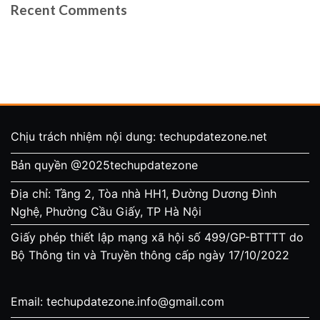
Recent Comments
No comments to show.
Chịu trách nhiệm nội dung: techupdatezone.net
Bản quyền @2025techupdatezone
Địa chỉ: Tầng 2, Tòa nhà HH1, Đường Dương Đình
Nghệ, Phường Cầu Giấy, TP Hà Nội
Giấy phép thiết lập mạng xã hội số 499/GP-BTTTT do
Bộ Thông tin và Truyền thông cấp ngày 17/10/2022
Email:
techupdatezone.info@gmail.com